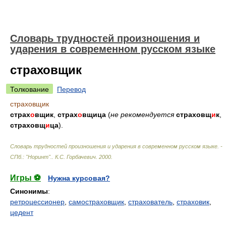
Словарь трудностей произношения и
ударения в современном русском языке
страховщик
Толкование
Перевод
страховщик
страх
о
вщик
,
страх
о
вщица
(
не рекомендуется
страховщ
и
к
,
страховщ
и
ца
).
Словарь трудностей произношения и ударения в современном русском языке. -
СПб.: "Норинт".
.
К.С. Горбачевич
.
2000
.
Игры ⚽
Нужна курсовая?
Синонимы
:
ретроцессионер
,
самостраховщик
,
страхователь
,
страховик
,
цедент